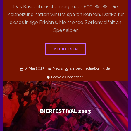
Das Kassenhäuschen sagt über 800, WoW! Die
Zeltheizung hätten wir uns sparen können. Danke für
dieses innige Erlebnis. Ne Menge Sortenvielfalt an
Spezialbier
MEHR LESEN
6. Mai 2023
News
ampexmedia@gmx.de
Leave a Comment
on
Bierfestival
2023
BIERFESTIVAL 2023