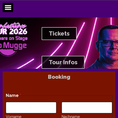
Skip
to
content
Tickets
Tour Infos
Booking
Name
*
Vorname
Nachname