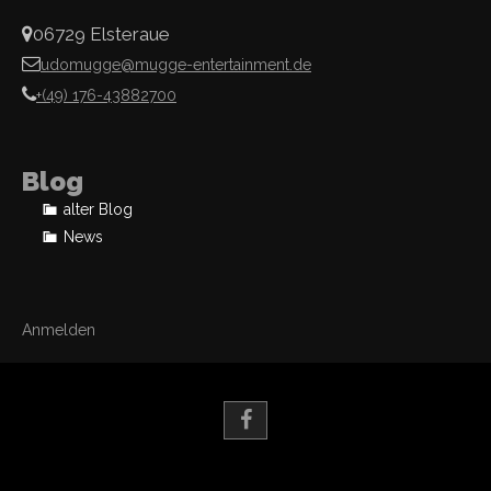
06729 Elsteraue
udomugge@mugge-entertainment.de
+(49) 176-43882700
Blog
alter Blog
News
Anmelden